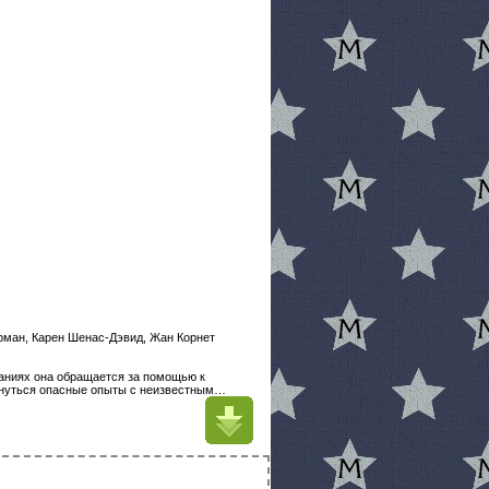
орман, Карен Шенас-Дэвид, Жан Корнет
ваниях она обращается за помощью к
бернуться опасные опыты с неизвестным…