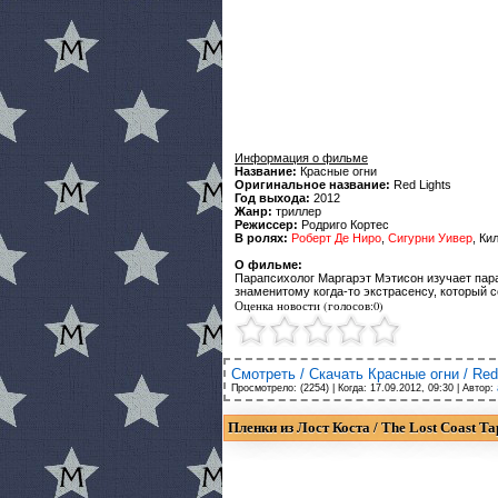
Информация о фильме
Название:
Красные огни
Оригинальное название:
Red Lights
Год выхода:
2012
Жанр:
триллер
Режиссер:
Родриго Кортес
В ролях:
Роберт Де Ниро
,
Сигурни Уивер
, Ки
О фильме:
Парапсихолог Маргарэт Мэтисон изучает пар
знаменитому когда-то экстрасенсу, который 
Оценка новости (голосов:0)
Смотреть / Скачать Красные огни / Red 
Просмотрело: (2254) | Когда:
17.09.2012, 09:30
| Автор:
Пленки из Лост Коста / The Lost Coast T