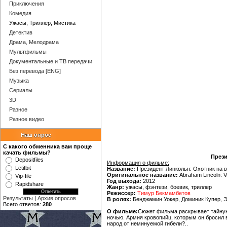
Приключения
Комедия
Ужасы, Триллер, Мистика
Детектив
Драма, Мелодрама
Мультфильмы
Документальные и ТВ передачи
Без перевода [ENG]
Музыка
Сериалы
3D
Разное
Разное видео
Наш опрос
С какого обменника вам проще
качать фильмы?
Прези
Depositfiles
Информация о фильме:
Letitbit
Название:
Президент Линкольн: Охотник на 
Оригинальное название:
Abraham Lincoln: V
Vip-file
Год выхода:
2012
Rapidshare
Жанр:
ужасы, фэнтези, боевик, триллер
Режиссер:
Тимур Бекмамбетов
Результаты
|
Архив опросов
В ролях:
Бенджамин Уокер, Доминик Купер, 
Всего ответов:
280
О фильме:
Сюжет фильма раскрывает тайную
ночью. Армия кровопийц, которым он бросил 
народ от неминуемой гибели?..