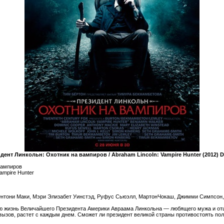
дент Линкольн: Охотник на вампиров / Abraham Lincoln: Vampire Hunter (2012) 
вампиров
ampire Hunter
Энтони Маки, Мэри Элизабет Уинстэд, Руфус Сьюэлл, МартонЧокаш, Джимми Симпсон,
 жизнь Величайшего Президента Америки Авраама Линкольна — любящего мужа и отц
вызов, растет с каждым днем. Сможет ли президент великой страны противостоять п