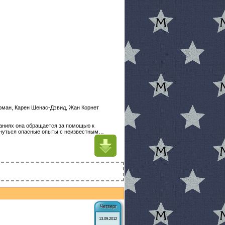
орман, Карен Шенас-Дэвид, Жан Корнет
ваниях она обращается за помощью к
бернуться опасные опыты с неизвестным…
Четверг
13.09.2012