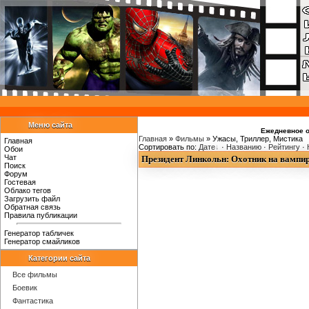
Меню сайта
Ежедневное о
Главная
»
Фильмы
» Ужасы, Триллер, Мистика
Главная
Сортировать по:
Дате
·
Названию
·
Рейтингу
·
Обои
Чат
Президент Линкольн: Охотник на вампир
Поиск
Форум
Гостевая
Облако тегов
Загрузить файл
Обратная связь
Правила публикации
Генератор табличек
Генератор смайликов
Категории сайта
Все фильмы
Боевик
Фантастика