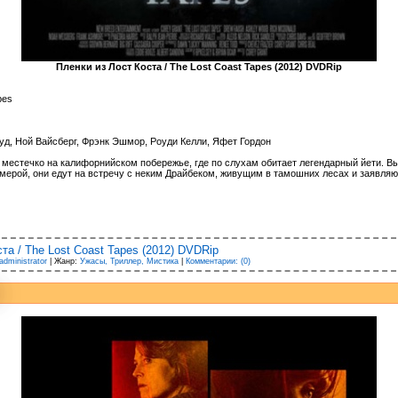
Пленки из Лост Коста / The Lost Coast Tapes (2012) DVDRip
pes
д, Ной Вайсберг, Фрэнк Эшмор, Роуди Келли, Яфет Гордон
местечко на калифорнийском побережье, где по слухам обитает легендарный йети. Выя
ерой, они едут на встречу с неким Драйбеком, живущим в тамошних лесах и заявляю
та / The Lost Coast Tapes (2012) DVDRip
administrator
| Жанр:
Ужасы, Триллер, Мистика
|
Комментарии: (0)