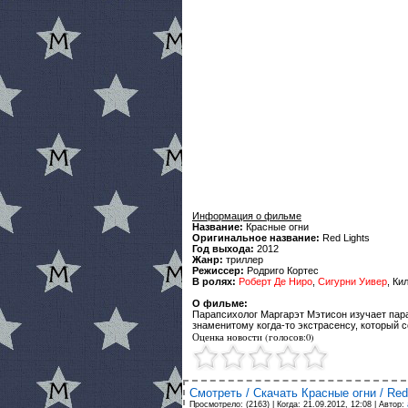
Информация о фильме
Название:
Красные огни
Оригинальное название:
Red Lights
Год выхода:
2012
Жанр:
триллер
Режиссер:
Родриго Кортес
В ролях:
Роберт Де Ниро
,
Сигурни Уивер
, Ки
О фильме:
Парапсихолог Маргарэт Мэтисон изучает пар
знаменитому когда-то экстрасенсу, который 
Оценка новости (голосов:0)
Смотреть / Скачать Красные огни / Red
Просмотрело: (2163) | Когда:
21.09.2012, 12:08
| Автор: