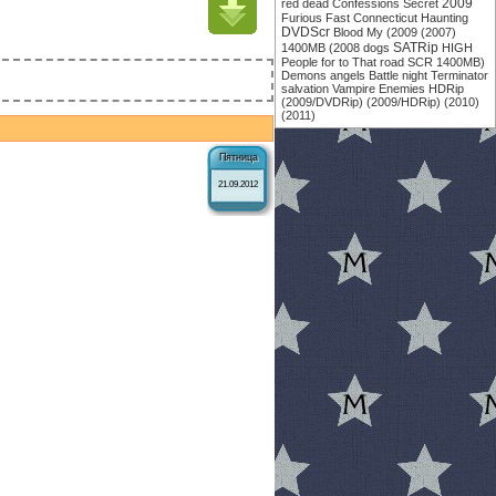
2009
red
dead
Confessions
Secret
Furious
Fast
Connecticut
Haunting
DVDScr
Blood
My
(2009
(2007)
SATRip
1400MB
(2008
dogs
HIGH
People
for
to
That
road
SCR
1400MB)
Demons
angels
Battle
night
Terminator
salvation
Vampire
Enemies
HDRip
(2009/DVDRip)
(2009/HDRip)
(2010)
(2011)
Пятница
21.09.2012