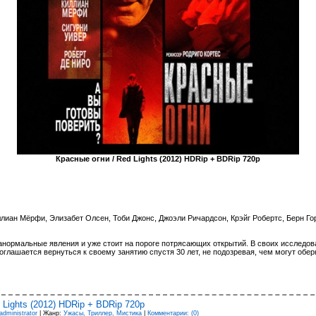
Красные огни / Red Lights (2012) HDRip + BDRip 720p
ллиан Мёрфи, Элизабет Олсен, Тоби Джонс, Джоэли Ричардсон, Крэйг Робертс, Берн Г
анормальные явления и уже стоит на пороге потрясающих открытий. В своих исследо
соглашается вернуться к своему занятию спустя 30 лет, не подозревая, чем могут о
 Lights (2012) HDRip + BDRip 720p
administrator
| Жанр:
Ужасы, Триллер, Мистика
|
Комментарии: (0)