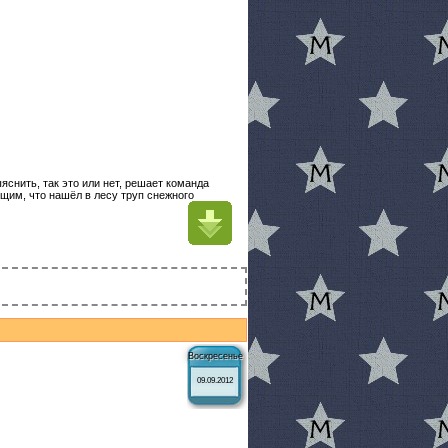
снить, так это или нет, решает команда
щим, что нашёл в лесу труп снежного
Воскресенье
09.09.2012