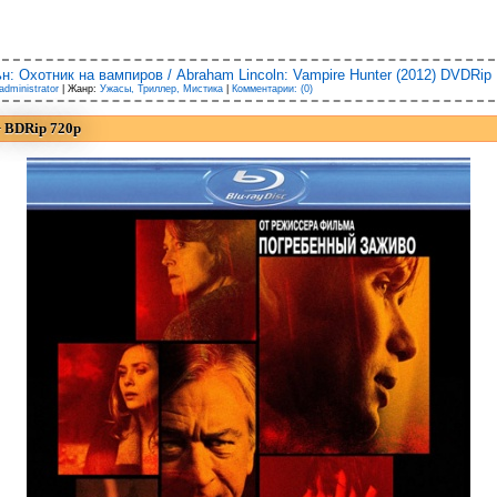
: Охотник на вампиров / Abraham Lincoln: Vampire Hunter (2012) DVDRip
administrator
| Жанр:
Ужасы, Триллер, Мистика
|
Комментарии: (0)
+ BDRip 720p