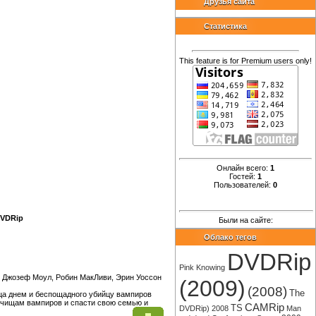
Друзья сайта
Статистика
This feature is for Premium users only!
Онлайн всего:
1
Гостей:
1
Пользователей:
0
DVDRip
Были на сайте:
Облако тегов
DVDRip
Pink
Knowing
 Джозеф Моул, Робин МакЛиви, Эрин Уоссон
(2009)
(2008)
The
а днем и беспощадного убийцу вампиров
олчищам вампиров и спасти свою семью и
CAMRip
TS
DVDRip)
2008
Man