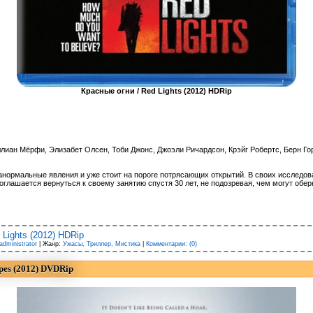
Красные огни / Red Lights (2012) HDRip
ллиан Мёрфи, Элизабет Олсен, Тоби Джонс, Джоэли Ричардсон, Крэйг Робертс, Берн Г
анормальные явления и уже стоит на пороге потрясающих открытий. В своих исследо
соглашается вернуться к своему занятию спустя 30 лет, не подозревая, чем могут о
Lights (2012) HDRip
administrator
| Жанр:
Ужасы, Триллер, Мистика
|
Комментарии: (0)
apes (2012) DVDRip