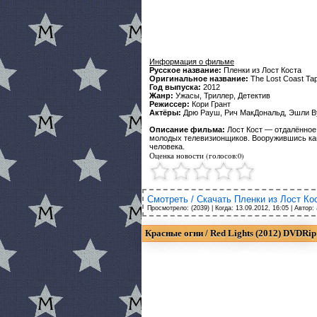
Информация о фильме
Русское название:
Пленки из Лост Коста
Оригинальное название:
The Lost Coast Ta
Год выпуска:
2012
Жанр:
Ужасы, Триллер, Детектив
Режиссер:
Кори Грант
Актёры:
Дрю Рауш, Рич МакДональд, Эшли Ву
Описание фильма:
Лост Кост — отдалённое 
молодых телевизионщиков. Вооружившись кам
человека.
Оценка новости (голосов:0)
Смотреть / Скачать Пленки из Лост Кос
Просмотрело: (2039) | Когда:
13.09.2012, 16:05
| Автор:
Красные огни / Red Lights (2012) DVDRip