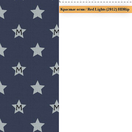
Красные огни / Red Lights (2012) HDRip