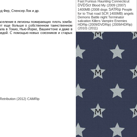
Fast
Furious
Haunting
Connecticut
DVDScr
Blood
My
(2009
(2007)
SATRip
1400MB
(2008
dogs
People
д Фер, Спенсер Лок и др.
for
to
That
road
SCR
1400MB)
angels
Demons
Battle
night
Terminator
salvation
Killers
Vampire
Enemies
аселение в легионы пожирающих плоть зомби.
HDRip
(2009/DVDRip)
(2009/HDRip)
ает еще больше о собственном таинственном
(2010)
(2011)
ла в Токио, Нью-Йорке, Вашингтоне и даже в
равдой. С помощью новых союзников и старых