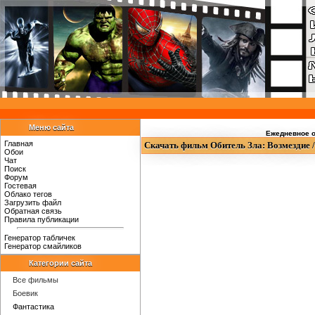
Меню сайта
Ежедневное о
Главная
Скачать фильм Обитель Зла: Возмездие / 
Обои
Чат
Поиск
Форум
Гостевая
Облако тегов
Загрузить файл
Обратная связь
Правила публикации
Генератор табличек
Генератор смайликов
Категории сайта
Все фильмы
Боевик
Фантастика