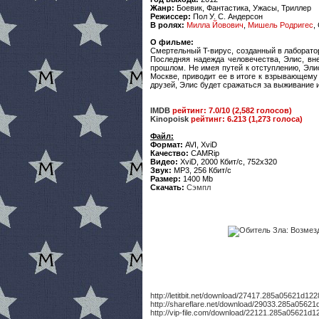
Жанр:
Боевик, Фантастика, Ужасы, Триллер
Режиссер:
Пол У. С. Андерсон
В ролях:
Милла Йовович
,
Мишель Родригес
,
О фильме:
Смертельный T-вирус, созданный в лаборато
Последняя надежда человечества, Элис, вн
прошлом. Не имея путей к отступлению, Эли
Москве, приводит ее в итоге к взрывающему
друзей, Элис будет сражаться за выживание 
IMDB
рейтинг: 7.0/10 (2,582 голосов)
Kinopoisk
рейтинг: 6.213 (1,273 голоса)
Файл:
Формат:
AVI, XviD
Качество:
CAMRip
Видео:
XviD, 2000 Кбит/с, 752x320
Звук:
MP3, 256 Кбит/с
Размер:
1400 Mb
Скачать:
Сэмпл
http://letitbit.net/download/27417.285a05621d1
http://shareflare.net/download/29033.285a0562
http://vip-file.com/download/22121.285a05621d