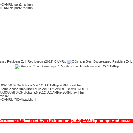
.D.CAMRip.part1.rar.html
.D.CAMRip.part2.rar.html
c3d0032858f6f634d/0b.zla.5.2012.D.CAMRip.700Mb.avi.html
fb7c3d0032858f6f634d/0b.zla.5.2012.D.CAMRip.700Mb.avi.html
7c3d0032858f6f634d/0b.zla.5.2012.D.CAMRip.700Mb.avi.html
0Mb.avi
2.D.CAMRip.700Mb.avi.html
озмездие / Resident Evil: Retribution (2012) CAMRip по прямой ссы