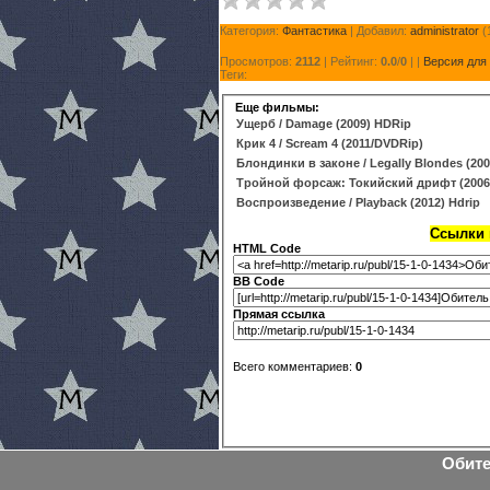
Категория:
Фантастика
| Добавил:
administrator
(
Просмотров:
2112
| Рейтинг:
0.0
/
0
| |
Версия для
Теги:
Еще фильмы:
Ущерб / Damage (2009) HDRip
Крик 4 / Scream 4 (2011/DVDRip)
Блондинки в законе / Legally Blondes (20
Тройной форсаж: Токийский дрифт (2006
Воспроизведение / Playback (2012) Hdrip
Ссылки н
HTML Code
BB Code
Прямая ссылка
Всего комментариев:
0
Обите