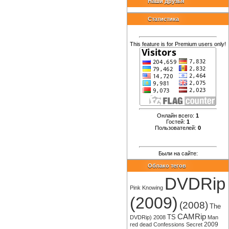
Наши друзья
Статистика
This feature is for Premium users only!
Онлайн всего:
1
Гостей:
1
Пользователей:
0
Были на сайте:
Облако тегов
DVDRip
Pink
Knowing
(2009)
(2008)
The
CAMRip
TS
DVDRip)
2008
Man
2009
red
dead
Confessions
Secret