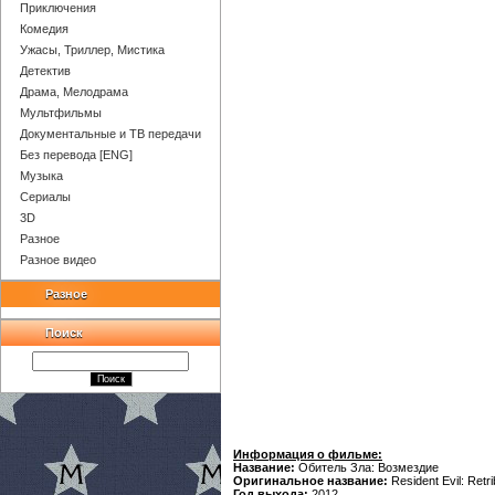
Приключения
Комедия
Ужасы, Триллер, Мистика
Детектив
Драма, Мелодрама
Мультфильмы
Документальные и ТВ передачи
Без перевода [ENG]
Музыка
Сериалы
3D
Разное
Разное видео
Разное
Поиск
Информация о фильме:
Название:
Обитель Зла: Возмездие
Оригинальное название:
Resident Evil: Retri
Год выхода:
2012