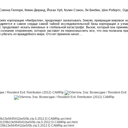
 Сиенна Гиллори, Кевин Дюранд, Йохан Урб, Колин Сэмон, Ли Бинбин, Шон Робертс, Оде
риях корпорации «Амбрелла», продолжает захватывать Землю, превращая мировое н
едряется в самое сердце самой тайной исследовательской базы корпорации и узн
с продолжает искать виновных в глобальной катастрофе. Вызов, который она принима
 сознание откровению, которое заставит ее переосмыслить все, что она полагала п
и убегать из враждебного мира. Отсчет времени начат…
228b13e5645411be5/0b.zla.5.2012.D.CAMRip.avi.html
1d1228b13e5645411be5/0b.zla.5.2012.D.CAMRip.avi.html
1228b13e5645411be5/0b.zla.5.2012.D.CAMRip.avi.html