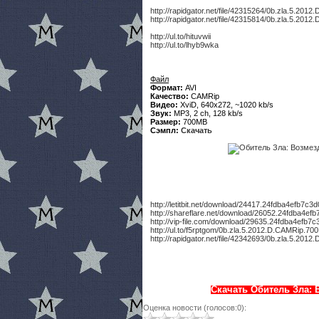
http://rapidgator.net/file/42315264/0b.zla.5.2012
http://rapidgator.net/file/42315814/0b.zla.5.2012
http://ul.to/hituvwii
http://ul.to/lhyb9wka
Файл
Формат:
AVI
Качество:
CAMRip
Видео:
XviD, 640x272, ~1020 kb/s
Звук:
MP3, 2 ch, 128 kb/s
Размер:
700MB
Сэмпл:
Скачать
http://letitbit.net/download/24417.24fdba4efb7
http://shareflare.net/download/26052.24fdba4e
http://vip-file.com/download/29635.24fdba4efb
http://ul.to/f5rptgom/0b.zla.5.2012.D.CAMRip.70
http://rapidgator.net/file/42342693/0b.zla.5.201
Скачать Обитель Зла: В
Оценка новости (голосов:0):