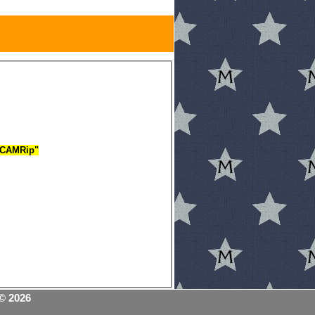
) CAMRip"
© 2026