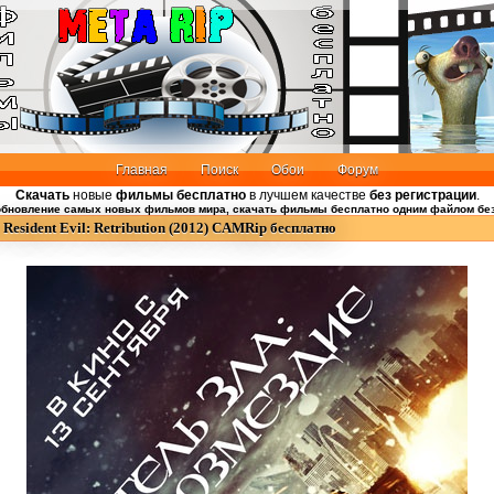
Главная
Поиск
Обои
Форум
Скачать
новые
фильмы бесплатно
в лучшем качестве
без регистрации
.
бновление самых новых фильмов мира, скачать фильмы бесплатно одним файлом без
Resident Evil: Retribution (2012) CAMRip бесплатно