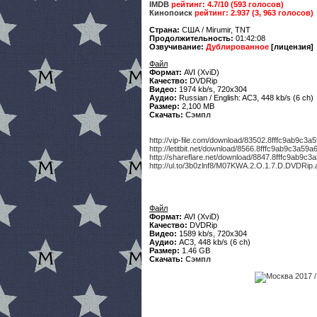
IMDB
рейтинг: 4.7/10 (593 голосов)
Кинопоиск
рейтинг: 2.937 (3, 963 голосов)
Страна:
США / Mirumir, TNT
Продолжительность:
01:42:08
Озвучивание:
Дублированное
[лицензия]
Файл
Формат:
AVI (XviD)
Качество:
DVDRip
Видео:
1974 kb/s, 720x304
Аудио:
Russian / English: AC3, 448 kb/s (6 ch)
Размер:
2,100 MB
Скачать:
Сэмпл
http://vip-file.com/download/83502.8fffc9ab9c
http://letitbit.net/download/8566.8fffc9ab9c3a
http://shareflare.net/download/8847.8fffc9ab9
http://ul.to/3b0zlnf8/M07KWA.2.O.1.7.D.DVDRip.
Файл
Формат:
AVI (XviD)
Качество:
DVDRip
Видео:
1589 kb/s, 720x304
Аудио:
AC3, 448 kb/s (6 ch)
Размер:
1.46 GB
Скачать:
Сэмпл