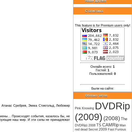
Наши друзья
Статистика
This feature is for Premium users only!
Онлайн всего:
1
Гостей:
1
Пользователей:
0
Были на сайте:
Облако тегов
DVDRip
, Атанас Сребрев, Эмма Стикгольд, Любомир
Pink
Knowing
(2009)
емены… Происходят события, казалось бы, не
(2008)
The
ирующие наш мир. И эти силы не принадлежат
CAMRip
TS
DVDRip)
2008
Man
2009
red
dead
Secret
Fast
Furious