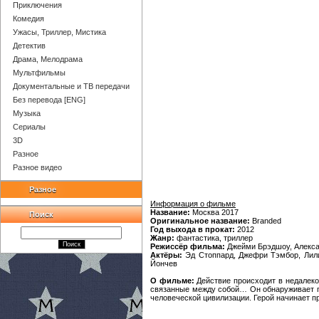
Приключения
Комедия
Ужасы, Триллер, Мистика
Детектив
Драма, Мелодрама
Мультфильмы
Документальные и ТВ передачи
Без перевода [ENG]
Музыка
Сериалы
3D
Разное
Разное видео
Разное
Информация о фильме
Название:
Москва 2017
Поиск
Оригинальное название:
Branded
Год выхода в прокат:
2012
Жанр:
фантастика, триллер
Режиссёр фильма:
Джейми Брэдшоу, Алекс
Актёры:
Эд Стоппард, Джефри Тэмбор, Лили
Йончев
О фильме:
Действие происходит в недалеко
связанные между собой… Он обнаруживает гл
человеческой цивилизации. Герой начинает пр