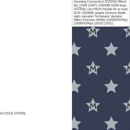
DVDScr
Haunting
Connecticut
Blood
My
(2009
(2007)
1400MB
(2008
dogs
SATRip
Last
HIGH
People
for
to
road
SCR
1400MB)
angels
Demons
Battle
night
salvation
Terminator
Vampire
Killers
Enemies
HDRip
(2009/DVDRip)
(2009/HDRip)
(2010)
(2011)