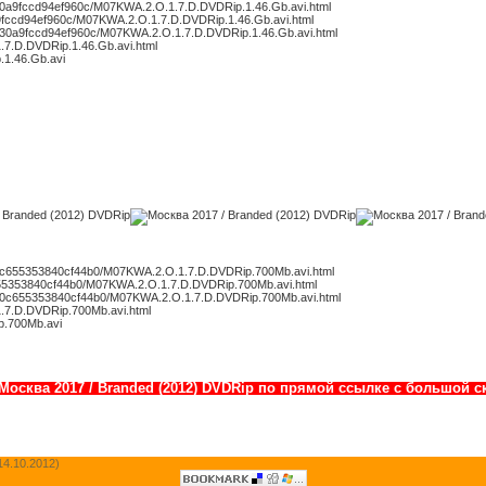
0830a9fccd94ef960c/M07KWA.2.O.1.7.D.DVDRip.1.46.Gb.avi.html
30a9fccd94ef960c/M07KWA.2.O.1.7.D.DVDRip.1.46.Gb.avi.html
f0830a9fccd94ef960c/M07KWA.2.O.1.7.D.DVDRip.1.46.Gb.avi.html
1.7.D.DVDRip.1.46.Gb.avi.html
.1.46.Gb.avi
300c655353840cf44b0/M07KWA.2.O.1.7.D.DVDRip.700Mb.avi.html
0c655353840cf44b0/M07KWA.2.O.1.7.D.DVDRip.700Mb.avi.html
d300c655353840cf44b0/M07KWA.2.O.1.7.D.DVDRip.700Mb.avi.html
.1.7.D.DVDRip.700Mb.avi.html
p.700Mb.avi
Москва 2017 / Branded (2012) DVDRip по прямой ссылке с большой 
14.10.2012)