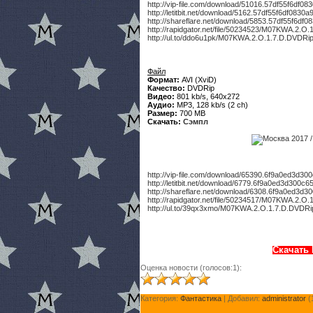
http://vip-file.com/download/51016.57df55f6df
http://letitbit.net/download/5162.57df55f6df08
http://shareflare.net/download/5853.57df55f6d
http://rapidgator.net/file/50234523/M07KWA.2.O.
http://ul.to/ddo6u1pk/M07KWA.2.O.1.7.D.DVDRip
Файл
Формат:
AVI (XviD)
Качество:
DVDRip
Видео:
801 kb/s, 640x272
Аудио:
MP3, 128 kb/s (2 ch)
Размер:
700 MB
Скачать:
Сэмпл
http://vip-file.com/download/65390.6f9a0ed3d
http://letitbit.net/download/6779.6f9a0ed3d30
http://shareflare.net/download/6308.6f9a0ed3
http://rapidgator.net/file/50234517/M07KWA.2.O
http://ul.to/39qx3xmo/M07KWA.2.O.1.7.D.DVDRi
Скачать 
Оценка новости (голосов:1):
Категория:
Фантастика
| Добавил:
administrator
(