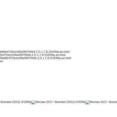
3a59a6fe4703cb189a/M07KWA.2.O.1.7.D.DVDRip.avi.html
59a6fe4703cb189a/M07KWA.2.O.1.7.D.DVDRip.avi.html
c3a59a6fe4703cb189a/M07KWA.2.O.1.7.D.DVDRip.avi.html
avi