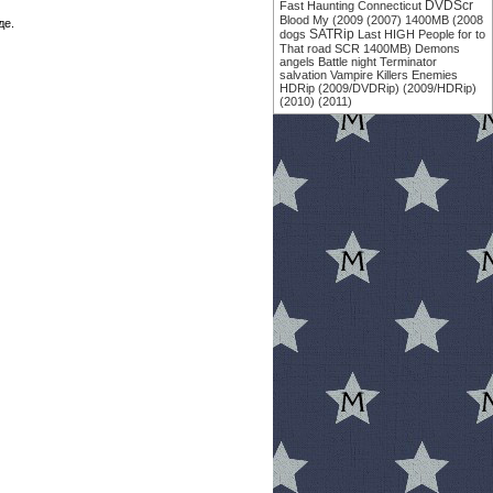
DVDScr
Fast
Haunting
Connecticut
Blood
My
(2009
(2007)
1400MB
(2008
де.
SATRip
dogs
Last
HIGH
People
for
to
That
road
SCR
1400MB)
Demons
angels
Battle
night
Terminator
salvation
Vampire
Killers
Enemies
HDRip
(2009/DVDRip)
(2009/HDRip)
(2010)
(2011)