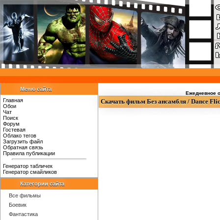
Меню сайта
Ежедневное о
Главная
Скачать фильм Без ансамбля / Dance Fli
Обои
Чат
Поиск
Форум
Гостевая
Облако тегов
Загрузить файл
Обратная связь
Правила публикации
Генератор табличек
Генератор смайликов
Категории сайта
Все фильмы
Боевик
Фантастика