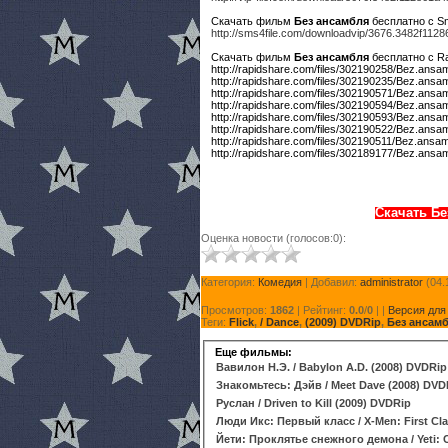
Скачать фильм
Без ансамбля
бесплатно с Sm
http://sms4file.com/downloadvip/3676.3482f11
Скачать фильм
Без ансамбля
бесплатно с Ra
http://rapidshare.com/files/302190258/Bez.ansa
http://rapidshare.com/files/302190235/Bez.ansa
http://rapidshare.com/files/302190571/Bez.ansa
http://rapidshare.com/files/302190594/Bez.ansa
http://rapidshare.com/files/302190593/Bez.ansa
http://rapidshare.com/files/302190522/Bez.ansa
http://rapidshare.com/files/302190511/Bez.ansa
http://rapidshare.com/files/302189177/Bez.ansa
Скачать Бе
Оценка новости (голосов:0):
Категория:
Комедия
| Добавил:
administrator
(04.
Просмотров:
1862
| Рейтинг:
0.0
/
0
| |
Версия для
Теги:
Flick
,
/ Dance
,
(2009) DVDRip
,
Без ансам
Еще фильмы:
Вавилон Н.Э. / Babylon A.D. (2008) DVDRip
Знакомьтесь: Дэйв / Meet Dave (2008) DVD
Руслан / Driven to Kill (2009) DVDRip
Люди Икс: Первый класс / X-Men: First Cla
Йети: Проклятье снежного демона / Yeti: 