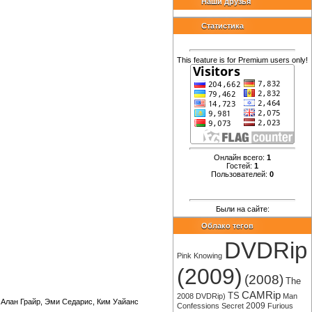
Наши друзья
Статистика
This feature is for Premium users only!
Онлайн всего:
1
Гостей:
1
Пользователей:
0
Были на сайте:
Облако тегов
DVDRip
Pink
Knowing
(2009)
(2008)
The
CAMRip
TS
2008
DVDRip)
Man
 Алан Грайр, Эми Седарис, Ким Уайанс
2009
Confessions
Secret
Furious