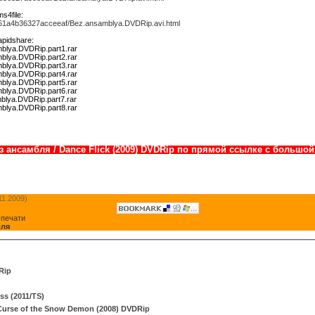
s4file:
2861a4b36327acceeaf/Bez.ansamblya.DVDRip.avi.html
pidshare:
mblya.DVDRip.part1.rar
mblya.DVDRip.part2.rar
mblya.DVDRip.part3.rar
mblya.DVDRip.part4.rar
mblya.DVDRip.part5.rar
mblya.DVDRip.part6.rar
mblya.DVDRip.part7.rar
mblya.DVDRip.part8.rar
з ансамбля / Dance Flick (2009) DVDRip по прямой ссылке с большо
11.2009)
 печати
бля
Rip
ss (2011/TS)
Curse of the Snow Demon (2008) DVDRip