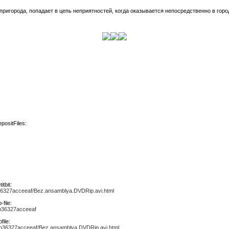
 пригорода, попадает в цепь неприятностей, когда оказывается непосредственно в горо
positFiles:
tbit:
4b36327acceeaf/Bez.ansamblya.DVDRip.avi.html
file:
4b36327acceeaf
file:
a4b36327acceeaf/Bez.ansamblya.DVDRip.avi.html