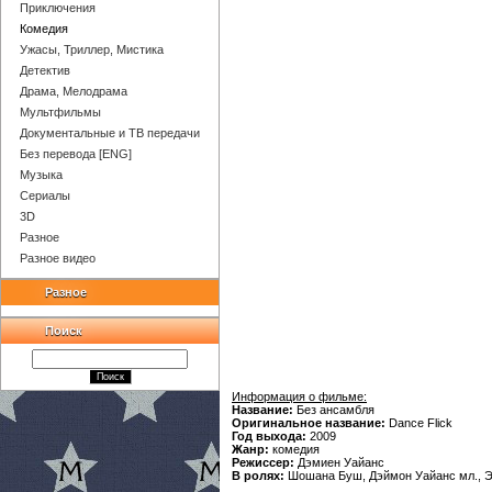
Приключения
Комедия
Ужасы, Триллер, Мистика
Детектив
Драма, Мелодрама
Мультфильмы
Документальные и ТВ передачи
Без перевода [ENG]
Музыка
Сериалы
3D
Разное
Разное видео
Разное
Поиск
Информация о фильме:
Название:
Без ансамбля
Оригинальное название:
Dance Flick
Год выхода:
2009
Жанр:
комедия
Режиссер:
Дэмиен Уайанс
В ролях:
Шошана Буш, Дэймон Уайанс мл., Эс