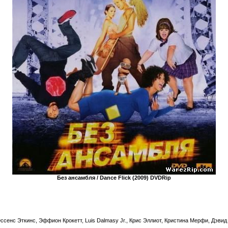
Без ансамбля / Dance Flick (2009) DVDRip
сенс Эткинс, Эффион Крокетт, Luis Dalmasy Jr., Крис Эллиот, Кристина Мерфи, Дэвид