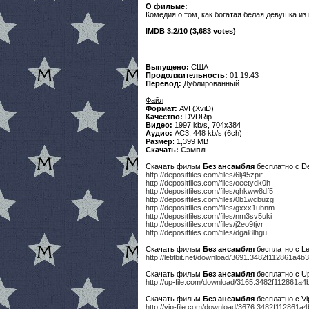
О фильме:
Комедия о том, как богатая белая девушка из
IMDB 3.2/10 (3,683 votes)
Выпущено:
США
Продолжительность:
01:19:43
Перевод:
Дублированный
Файл
Формат:
AVI (XviD)
Качество:
DVDRip
Видео:
1997 kb/s, 704x384
Аудио:
AC3, 448 kb/s (6ch)
Размер
: 1,399 MB
Скачать:
Сэмпл
Скачать фильм
Без ансамбля
бесплатно с De
http://depositfiles.com/files/6lj45zpir
http://depositfiles.com/files/oeetydk0h
http://depositfiles.com/files/qhkww8df5
http://depositfiles.com/files/0b1wcbuzg
http://depositfiles.com/files/gxxx1ubnm
http://depositfiles.com/files/nm3sv5uki
http://depositfiles.com/files/j2eo9tjvr
http://depositfiles.com/files/dgal8lhgu
Скачать фильм
Без ансамбля
бесплатно с Leti
http://letitbit.net/download/3691.3482f112861a
Скачать фильм
Без ансамбля
бесплатно с Up-
http://up-file.com/download/3165.3482f112861a
Скачать фильм
Без ансамбля
бесплатно с Vip
http://vip-file.com/download/3676.3482f112861