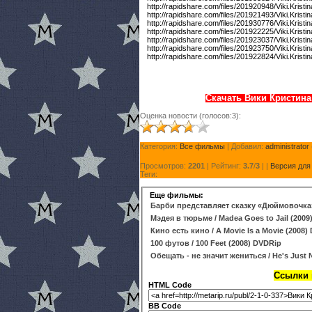
http://rapidshare.com/files/201920948/Viki.Krist
http://rapidshare.com/files/201921493/Viki.Krist
http://rapidshare.com/files/201930776/Viki.Krist
http://rapidshare.com/files/201922225/Viki.Krist
http://rapidshare.com/files/201923037/Viki.Krist
http://rapidshare.com/files/201923750/Viki.Krist
http://rapidshare.com/files/201922824/Viki.Krist
Скачать Вики Кристина 
Оценка новости (голосов:3):
Категория:
Все фильмы
| Добавил:
administrator
Просмотров:
2201
| Рейтинг:
3.7
/
3
| |
Версия для
Теги:
Еще фильмы:
Барби представляет сказку «Дюймовочка» 
Мэдея в тюрьме / Madea Goes to Jail (2009
Кино есть кино / A Movie Is a Movie (2008)
100 футов / 100 Feet (2008) DVDRip
Обещать - не значит жениться / He's Just 
Ссылки н
HTML Code
BB Code