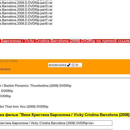
ina.Barselona.2008.D.DVDRip.part2.rar
ina.Barselona.2008.D.DVDRip.part3.rar
ina.Barselona.2008.D.DVDRip.part4.rar
ina.Barselona.2008.D.DVDRip.part5.rar
ina.Barselona.2008.D.DVDRip.part6.rar
ina.Barselona.2008.D.DVDRip.part7.rar
ina.Barselona.2008.D.DVDRip.part8.rar
Барселона / Vicky Cristina Barcelona (2008) DVDRip по прямой ссы
(24.02.2009)
 печати
/ Barbie Presents: Thumbelina (2009) DVDRip
) DVDRip
 DVDRip
Not That Into You (2009) DVDRip
а фильм "Вики Кристина Барселона / Vicky Cristina Barcelona (2008