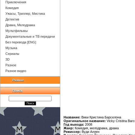
Приключения
Комедия
Ужасы, Триллер, Мистика
Детектив
Драма, Мелодрама
Мультфильмы
Документальные и ТВ передачи
Без перевода [ENG]
Музыка
Сериалы
3D
Разное
Разное видео
Разное
Поиск
Название:
Вики Кристина Барселона
Оригинальное название:
Vicky Cristina Bar
Год выхода:
2008
Жанр:
Комедия, мелодрама, драма
Режиссер:
Вуди Аллен