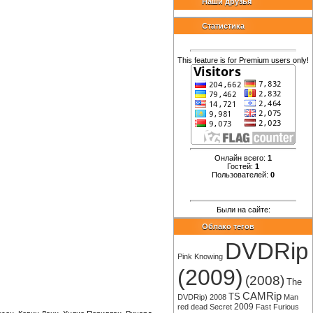
Наши друзья
Статистика
This feature is for Premium users only!
Онлайн всего:
1
Гостей:
1
Пользователей:
0
Были на сайте:
Облако тегов
DVDRip
Pink
Knowing
(2009)
(2008)
The
CAMRip
TS
DVDRip)
2008
Man
2009
red
dead
Secret
Fast
Furious