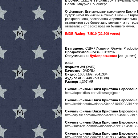
В ролях:
Скарлетт Йоханссон
,
Пенелопа Кру
Салом, Маурис Соненберг
О фильме:
Две молодые американки Вики и К
художником по имени Антонио. Вики — старо
раскрепощена, раскованна и привлекательна 
становятся все более запутанными, а тут ещ
отказалась от своих прав на бывшего мужа.
IMDB Rating: 7.5/10 (22,209 votes)
Выпущено:
США / Испания, Gravier Producti
Продолжительность:
01:32:07
Озвучивание:
Дублированное
[лицензия]
Файл
Формат:
AVI (XviD)
Качество:
DVDRip
Видео:
1663 kb/s, 704x384
Аудио:
AC3, 448 kb/s (6 ch)
Размер:
1,397 MB
Скачать фильм Вики Кристина Барселона б
http://depositfiles.com/files/segkjpcxr
Скачать фильм Вики Кристина Барселона б
http://letitbit.net/download/23ccc3104029/Viki.K
Скачать фильм Вики Кристина Барселона б
http://vip-file.com/download/d2ee39945818/Viki.
Скачать фильм Вики Кристина Барселона б
http://sms4file.com/downloadvip/d2ee39945818/V
Скачать фильм Вики Кристина Барселона 
http://rapidshare.com/files/201933824/Viki.Krist