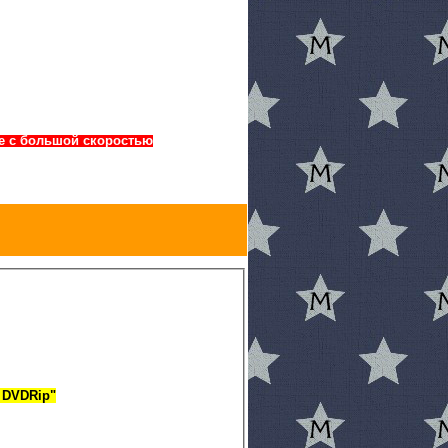
лке с большой скоростью
) DVDRip"