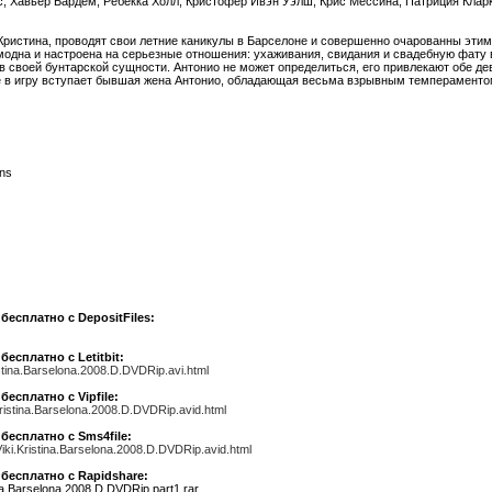
с
,
Хавьер Бардем
, Ребекка Холл, Кристофер Ивэн Уэлш, Крис Мессина, Патриция Клар
ристина, проводят свои летние каникулы в Барселоне и совершенно очарованны этим
модна и настроена на серьезные отношения: ухаживания, свидания и свадебную фату 
в своей бунтарской сущности. Антонио не может определиться, его привлекают обе д
е в игру вступает бывшая жена Антонио, обладающая весьма взрывным темпераментом 
ons
есплатно с DepositFiles:
есплатно с Letitbit:
ristina.Barselona.2008.D.DVDRip.avi.html
есплатно с Vipfile:
Kristina.Barselona.2008.D.DVDRip.avid.html
есплатно с Sms4file:
iki.Kristina.Barselona.2008.D.DVDRip.avid.html
бесплатно с Rapidshare:
ina.Barselona.2008.D.DVDRip.part1.rar