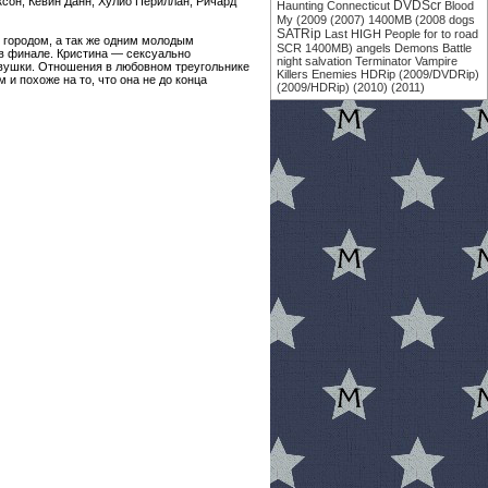
ксон, Кевин Данн, Хулио Периллан, Ричард
DVDScr
Haunting
Connecticut
Blood
My
(2009
(2007)
1400MB
(2008
dogs
SATRip
Last
HIGH
People
for
to
road
 городом, а так же одним молодым
SCR
1400MB)
angels
Demons
Battle
в финале. Кристина — сексуально
night
salvation
Terminator
Vampire
евушки. Отношения в любовном треугольнике
Killers
Enemies
HDRip
(2009/DVDRip)
и похоже на то, что она не до конца
(2009/HDRip)
(2010)
(2011)